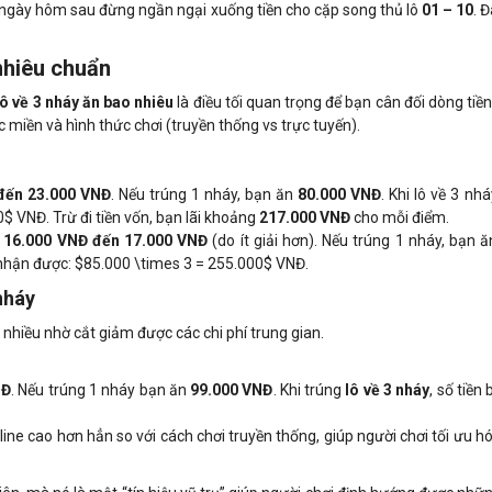
ì ngày hôm sau đừng ngần ngại xuống tiền cho cặp song thủ lô
01 – 10
. 
 nhiêu chuẩn
lô về 3 nháy ăn bao nhiêu
là điều tối quan trọng để bạn cân đối dòng tiề
ác miền và hình thức chơi (truyền thống vs trực tuyến).
đến 23.000 VNĐ
. Nếu trúng 1 nháy, bạn ăn
80.000 VNĐ
. Khi lô về 3 nhá
 VNĐ. Trừ đi tiền vốn, bạn lãi khoảng
217.000 VNĐ
cho mỗi điểm.
g
16.000 VNĐ đến 17.000 VNĐ
(do ít giải hơn). Nếu trúng 1 nháy, bạn 
 nhận được: $85.000 \times 3 = 255.000$ VNĐ.
nháy
t nhiều nhờ cắt giảm được các chi phí trung gian.
NĐ
. Nếu trúng 1 nháy bạn ăn
99.000 VNĐ
. Khi trúng
lô về 3 nháy
, số tiền
line cao hơn hẳn so với cách chơi truyền thống, giúp người chơi tối ưu hó