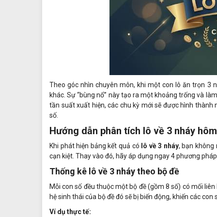
Theo góc nhìn chuyên môn, khi một con lô ăn trọn 3 nh
khác. Sự “bùng nổ” này tạo ra một khoảng trống và làm 
tần suất xuất hiện, các chu kỳ mới sẽ được hình thành
số.
Hướng dẫn phân tích lô về 3 nháy hôm
Khi phát hiện bảng kết quả có
lô về 3 nháy
, bạn không
cạn kiệt. Thay vào đó, hãy áp dụng ngay 4 phương pháp ph
Thống kê lô về 3 nháy theo bộ đề
Mỗi con số đều thuộc một bộ đề (gồm 8 số) có mối liên 
hệ sinh thái của bộ đề đó sẽ bị biến động, khiến các con 
Ví dụ thực tế: