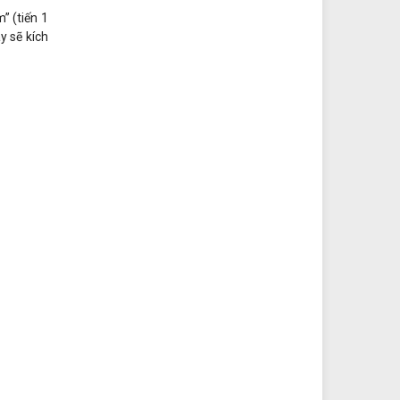
” (tiến 1
y sẽ kích