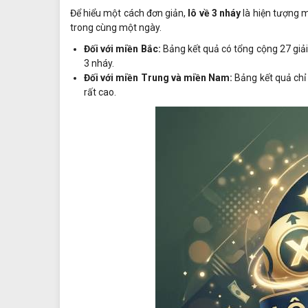
Để hiểu một cách đơn giản,
lô về 3 nháy
là hiện tượng m
trong cùng một ngày.
Đối với miền Bắc:
Bảng kết quả có tổng cộng 27 giả
3 nháy.
Đối với miền Trung và miền Nam:
Bảng kết quả chỉ 
rất cao.