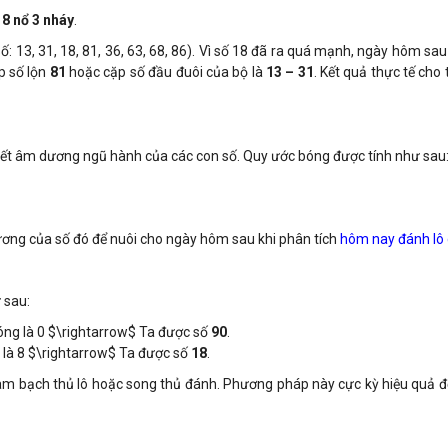
18 nổ 3 nháy
.
: 13, 31, 18, 81, 36, 63, 68, 86). Vì số 18 đã ra quá mạnh, ngày hôm sa
ặp số lộn
81
hoặc cặp số đầu đuôi của bộ là
13 – 31
. Kết quả thực tế cho 
yết âm dương ngũ hành của các con số. Quy ước bóng được tính như sau
dương của số đó để nuôi cho ngày hôm sau khi phân tích
hôm nay đánh lô 
 sau:
bóng là 0 $\rightarrow$ Ta được số
90
.
 là 8 $\rightarrow$ Ta được số
18
.
àm bạch thủ lô hoặc song thủ đánh. Phương pháp này cực kỳ hiệu quả đố