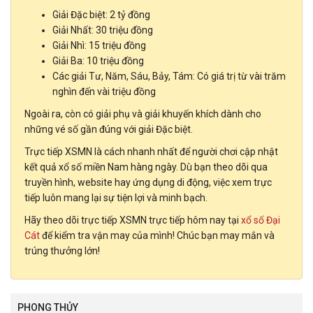
Giải Đặc biệt: 2 tỷ đồng
Giải Nhất: 30 triệu đồng
Giải Nhì: 15 triệu đồng
Giải Ba: 10 triệu đồng
Các giải Tư, Năm, Sáu, Bảy, Tám: Có giá trị từ vài trăm
nghìn đến vài triệu đồng
Ngoài ra, còn có giải phụ và giải khuyến khích dành cho
những vé số gần đúng với giải Đặc biệt.
Trực tiếp XSMN là cách nhanh nhất để người chơi cập nhật
kết quả xổ số miền Nam hàng ngày. Dù bạn theo dõi qua
truyền hình, website hay ứng dụng di động, việc xem trực
tiếp luôn mang lại sự tiện lợi và minh bạch.
Hãy theo dõi trực tiếp XSMN trực tiếp hôm nay tại
xổ số Đại
Cát
để kiểm tra vận may của mình! Chúc bạn may mắn và
trúng thưởng lớn!
PHONG THỦY