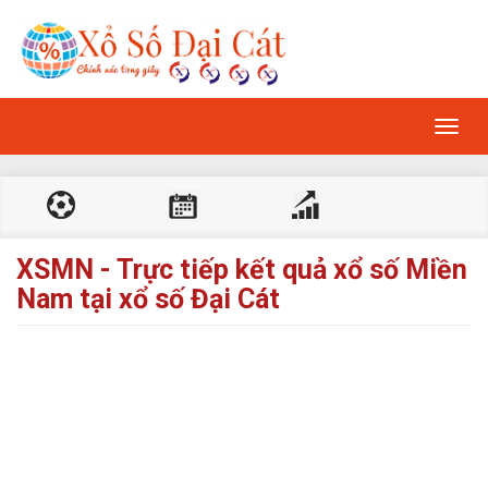
Toggl
navig
XSMN - Trực tiếp kết quả xổ số Miền
Nam tại xổ số Đại Cát