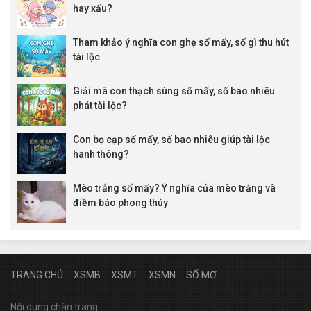
hay xấu?
Tham khảo ý nghĩa con ghẹ số mấy, số gì thu hút
tài lộc
Giải mã con thạch sùng số mấy, số bao nhiêu
phát tài lộc?
Con bọ cạp số mấy, số bao nhiêu giúp tài lộc
hanh thông?
Mèo trắng số mấy? Ý nghĩa của mèo trắng và
điềm báo phong thủy
TRANG CHỦ
XSMB
XSMT
XSMN
SỔ MƠ
Nội dung chân trang