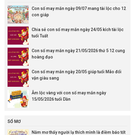
Con số may mắn ngày 09/07 mang tài lộc cho 12
con giáp
Chia sẻ con số may mắn ngày 24/05 kích tài lộc
tuổi Tuất
Con số may mắn ngày 21/05/2026 thứ 5 12 cung
hoàng đạo
Con số may mắn ngày 20/05 giúp tuổi Mão đổi
vận giàu sang
Ẵm lộc vàng với con số may mắn ngày
15/05/2026 tuổi Dần
SỔ MƠ
Nằm mơ thấy người lạ thích mình là điềm báo tốt