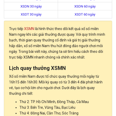
XSDN 30 ngày
XSDN 60 ngày
XSDT 30 ngày
XSDT 60 ngày
Trực tiếp
XSMN
là hình thức theo dõi kết quả xổ số miền
Nam ngay khi các giải thưởng được quay. Với quy trình minh
bạch, thời gian quay thưởng cố định và giá trị giải thưởng
hấp dẫn, xổ số miền Nam thu hút đông đảo người chơi mỗi
ngày. Trong bài viết này, chúng ta sẽ tìm hiểu cách theo dõi
trực tiếp XSMN nhanh chóng và chính xác nhất.
Lịch quay thưởng XSMN
Xổ số miền Nam được tổ chức quay thưởng mỗi ngày từ
16h15 đến 16h30. Mỗi kỳ quay có từ 3 đến 4 đài phát hành
vé, tạo cơ hội lớn cho người chơi. Dưới đây là lịch quay
thưởng chi tiết:
Thứ 2: TP. Hồ Chí Minh, Đồng Tháp, Cà Mau
Thứ 3: Bến Tre, Vũng Tàu, Bạc Liêu
Thứ 4: Đồng Nai, Cần Thơ, Sóc Trăng