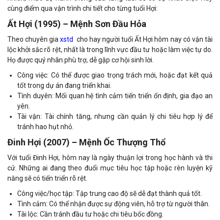
cùng điểm qua vận trình chi tiết cho từng tuổi Hợi:
Ất Hợi (1995) – Mệnh Sơn Đầu Hỏa
Theo chuyên gia
xstd
cho hay người tuổi Ất Hợi hôm nay có vận tài
lộc khởi sắc rõ rệt, nhất là trong lĩnh vực đầu tư hoặc làm việc tự do.
Họ được quý nhân phù trợ, dễ gặp cơ hội sinh lời.
Công việc: Có thể được giao trọng trách mới, hoặc đạt kết quả
tốt trong dự án đang triển khai.
Tình duyên: Mối quan hệ tình cảm tiến triển ổn định, gia đạo an
yên.
Tài vận: Tài chính tăng, nhưng cần quản lý chi tiêu hợp lý để
tránh hao hụt nhỏ.
Đinh Hợi (2007) – Mệnh Ốc Thượng Thổ
Với tuổi Đinh Hợi, hôm nay là ngày thuận lợi trong học hành và thi
cử. Những ai đang theo đuổi mục tiêu học tập hoặc rèn luyện kỹ
năng sẽ có tiến triển rõ rệt.
Công việc/học tập: Tập trung cao độ sẽ dễ đạt thành quả tốt.
Tình cảm: Có thể nhận được sự động viên, hỗ trợ từ người thân.
Tài lộc: Cần tránh đầu tư hoặc chi tiêu bốc đồng.