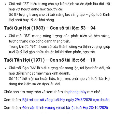
Giải mã: “22” biểu trưng cho sự kiên định và ổn định lâu dài, rất
hợp với người đang học tập, thi cử.
Số 07 tượng trưng cho trí tuệ, năng lực sáng tạo – giúp tuổi Đinh
Hợi phát huy tối đa khả năng.
Tuổi Quý Hợi (1983) – Con số tài lộc: 53 – 94
Giải mã: “53” mang năng lượng của phát triển và bền vững,
tượng trưng cho công danh thăng tiến.
Trong khi đó, “94” là con số của thành công và thịnh vượng, giúp
tuổi Quý Hợi gặp nhiều thuận lợi khi đàm phán, hợp tác.
Tuổi Tân Hợi (1971) – Con số tài lộc: 66 – 10
Giải mã: Cặp “66” là biểu tượng của song lộc, tài lộc nhân đôi, rất
hợp để kích hoạt may mắn kinh doanh.
Số “10” thể hiện sự hoàn hảo, trọn vẹn, phù hợp với tuổi Tân Hợi
đang tìm kiếm sự ổn định lâu dài.
Chúc anh em may mắn và xem thêm tin
phong thủy
mới nhé
Xem thêm:
Bật mí con số vàng tuổi Hợi ngày 29/8/2025 cực chuẩn
Xem thêm:
Đón vận thịnh vượng với số tài lộc tuổi Hợi 23/10/2025