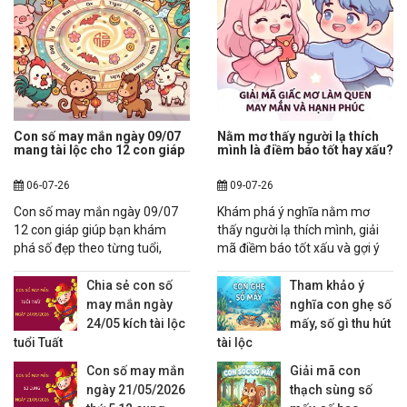
Con số may mắn ngày 09/07
Nằm mơ thấy người lạ thích
mang tài lộc cho 12 con giáp
mình là điềm báo tốt hay xấu?
06-07-26
09-07-26
Con số may mắn ngày 09/07
Khám phá ý nghĩa nằm mơ
12 con giáp giúp bạn khám
thấy người lạ thích mình, giải
phá số đẹp theo từng tuổi,
mã điềm báo tốt xấu và gợi ý
tham khảo dự đoán tài vận,
mơ thấy người lạ thích mình
công việc và may mắn trong
đánh con gì chuẩn tham khảo.
Chia sẻ con số
Tham khảo ý
ngày.
may mắn ngày
nghĩa con ghẹ số
24/05 kích tài lộc
mấy, số gì thu hút
tuổi Tuất
tài lộc
Con số may mắn
Giải mã con
ngày 21/05/2026
thạch sùng số