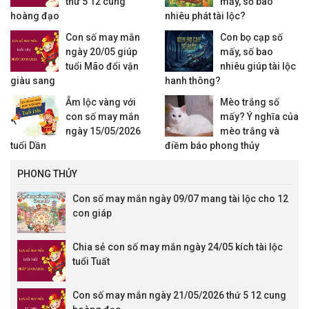
thứ 5 12 cung
mấy, số bao
hoàng đạo
nhiêu phát tài lộc?
Con số may mắn
Con bọ cạp số
ngày 20/05 giúp
mấy, số bao
tuổi Mão đổi vận
nhiêu giúp tài lộc
giàu sang
hanh thông?
Ẵm lộc vàng với
Mèo trắng số
con số may mắn
mấy? Ý nghĩa của
ngày 15/05/2026
mèo trắng và
tuổi Dần
điềm báo phong thủy
PHONG THỦY
Con số may mắn ngày 09/07 mang tài lộc cho 12
con giáp
Chia sẻ con số may mắn ngày 24/05 kích tài lộc
tuổi Tuất
Con số may mắn ngày 21/05/2026 thứ 5 12 cung