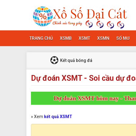
TRANG CHỦ
XSMB
XSMT
XSMN
SỔ MƠ
Kết quả bóng đá
Dự đoán XSMT - Soi cầu dự đo
Dự đoán XSMT hôm nay - Tham 
» Xem
kết quả XSMT