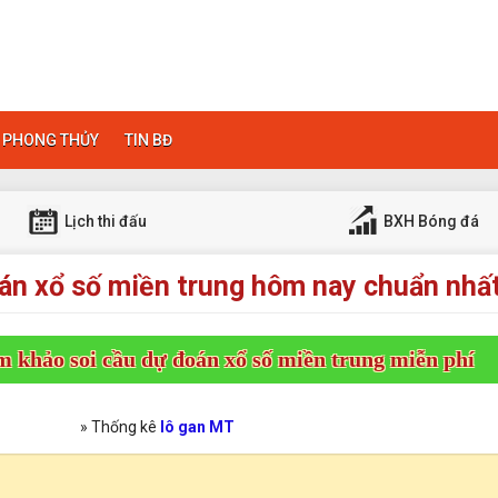
PHONG THỦY
TIN BĐ
Lịch thi đấu
BXH Bóng đá
án xổ số miền trung hôm nay chuẩn nhấ
khảo soi cầu dự đoán xổ số miền trung miễn phí
» Thống kê
lô gan MT