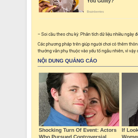
– Soi cầu theo chu kỳ: Phân tích dữ liệu nhiều ngày để
Các phương pháp trên giúp người chơi có thêm thông
thưởng vẫn phụ thuộc vào yếu tố ngẫu nhiên, vì vậy c