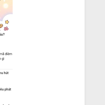
ấu?
 mã điềm
 gì
hu hút
êu phát