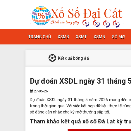
TRANG CHỦ
XSMB
XSMT
XSMN
SỔ MƠ
Kết quả bóng đá
Dự đoán XSĐL ngày 31 tháng 
27-05-26
Dự đoán XSĐL ngày 31 tháng 5 năm 2026 mang đến các 
trong thời gian qua. Với việc kết hợp dữ liệu thực tế c
số đáng cân nhắc cho kỳ mở thưởng sắp tới.
Tham khảo kết quả xổ số Đà Lạt kỳ trư