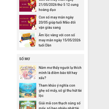
21/05/2026 thứ 5 12 cung
hoàng đạo
Con số may mắn ngày
20/05 giúp tuổi Mão đổi
vận giàu sang
Ẵm lộc vàng với con số
may mắn ngày 15/05/2026
tuổi Dần
SỔ MƠ
Nằm mơ thấy người lạ thích
mình là điềm báo tốt hay
xấu?
Tham khảo ý nghĩa con
ghẹ số mấy, số gì thu hút tài
lộc
Giải mã con thạch sùng số
mấy, số bao nhiêu phát tài