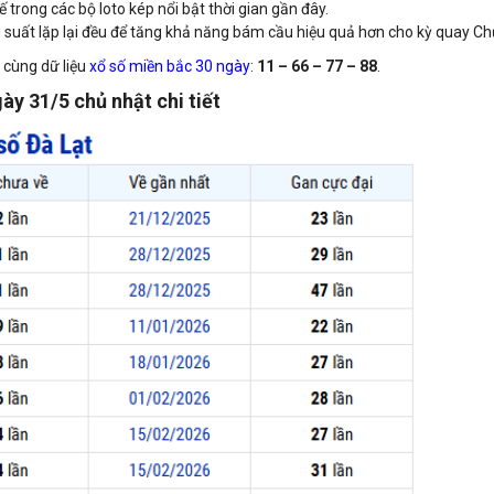
trong các bộ loto kép nổi bật thời gian gần đây.
ần suất lặp lại đều để tăng khả năng bám cầu hiệu quả hơn cho kỳ quay Ch
 cùng dữ liệu
xổ số miền bắc 30 ngày
:
11 – 66 – 77 – 88
.
y 31/5 chủ nhật chi tiết