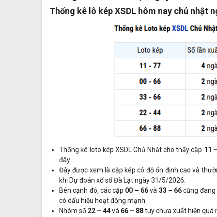
Thống kê lô kép XSDL hôm nay chủ nhật n
Thống kê loto kép XSDL Chủ Nhật cho thấy cặp
11 –
đây.
Đây được xem là cặp kép có độ ổn định cao và thườ
khi Dự đoán xổ số Đà Lạt ngày 31/5/2026.
Bên cạnh đó, các cặp
00 – 66
và
33 – 66
cũng đang n
có dấu hiệu hoạt động mạnh.
Nhóm số
22 – 44
và
66 – 88
tuy chưa xuất hiện quá n