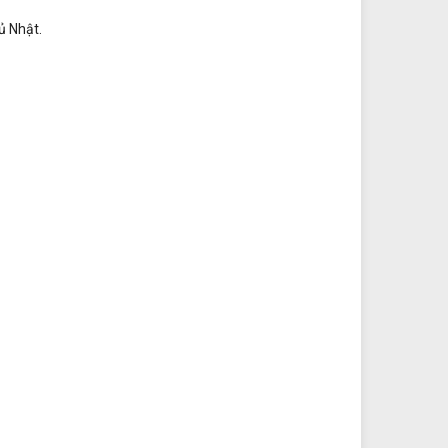
ủ Nhật.