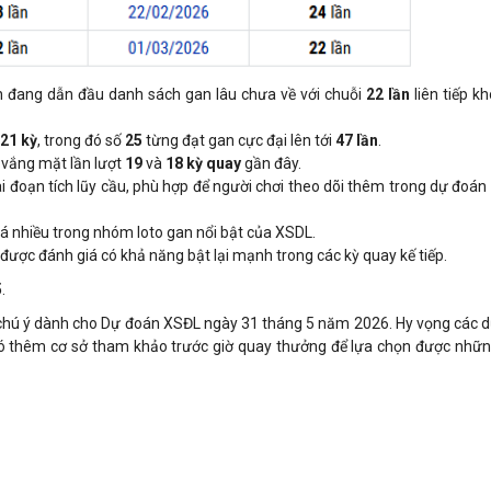
n đang dẫn đầu danh sách gan lâu chưa về với chuỗi
22 lần
liên tiếp k
21 kỳ
, trong đó số
25
từng đạt gan cực đại lên tới
47 lần
.
 vắng mặt lần lượt
19
và
18 kỳ quay
gần đây.
 đoạn tích lũy cầu, phù hợp để người chơi theo dõi thêm trong dự đoán
á nhiều trong nhóm loto gan nổi bật của XSDL.
 được đánh giá có khả năng bật lại mạnh trong các kỳ quay kế tiếp.
5
.
chú ý dành cho Dự đoán XSĐL ngày 31 tháng 5 năm 2026. Hy vọng các dữ
 có thêm cơ sở tham khảo trước giờ quay thưởng để lựa chọn được nhữ