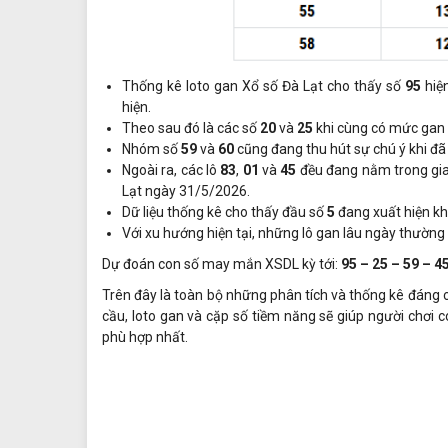
Thống kê loto gan Xổ số Đà Lạt cho thấy số
95
hiệ
hiện.
Theo sau đó là các số
20
và
25
khi cùng có mức gan
Nhóm số
59
và
60
cũng đang thu hút sự chú ý khi đã
Ngoài ra, các lô
83
,
01
và
45
đều đang nằm trong giai
Lạt ngày 31/5/2026.
Dữ liệu thống kê cho thấy đầu số
5
đang xuất hiện kh
Với xu hướng hiện tại, những lô gan lâu ngày thường
Dự đoán con số may mắn XSDL kỳ tới:
95 – 25 – 59 – 4
Trên đây là toàn bộ những phân tích và thống kê đáng 
cầu, loto gan và cặp số tiềm năng sẽ giúp người chơi
phù hợp nhất.