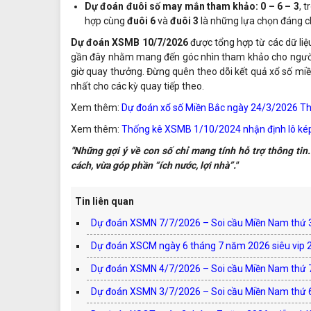
Dự đoán đuôi số may mắn tham khảo:
0 – 6 – 3
, 
hợp cùng
đuôi 6
và
đuôi 3
là những lựa chọn đáng c
Dự đoán XSMB 10/7/2026
được tổng hợp từ các dữ liệu
gần đây nhằm mang đến góc nhìn tham khảo cho người đ
giờ quay thưởng. Đừng quên theo dõi kết quả xổ số miề
nhất cho các kỳ quay tiếp theo.
Xem thêm:
Dự đoán xổ số Miền Bắc ngày 24/3/2026 Th
Xem thêm:
Thống kê XSMB 1/10/2024 nhận định lô kép
"Những gợi ý về con số chỉ mang tính hỗ trợ thông tin
cách, vừa góp phần “ích nước, lợi nhà”."
Tin liên quan
Dự đoán XSMN 7/7/2026 – Soi cầu Miền Nam thứ 3
Dự đoán XSCM ngày 6 tháng 7 năm 2026 siêu vip 
Dự đoán XSMN 4/7/2026 – Soi cầu Miền Nam thứ 7
Dự đoán XSMN 3/7/2026 – Soi cầu Miền Nam thứ 6