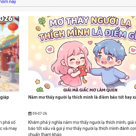
 hôm nay
 giáp
Nằm mơ thấy người lạ thích mình là điềm báo tốt hay x
09-07-26
m phá số
Khám phá ý nghĩa nằm mơ thấy người lạ thích mình, giải
ệc và may
báo tốt xấu và gợi ý mơ thấy người lạ thích mình đánh con
chuẩn tham khảo.