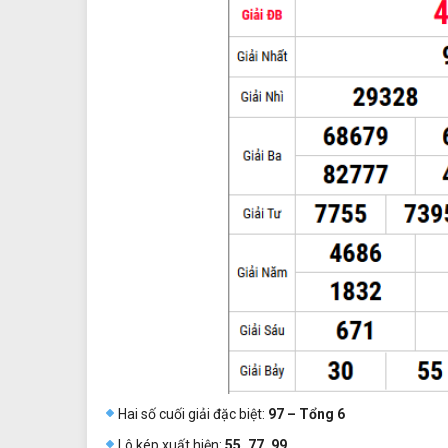
Hai số cuối giải đặc biệt:
97 – Tổng 6
Lô kép xuất hiện:
55, 77, 99