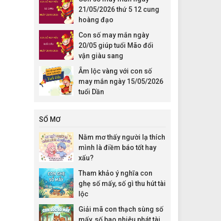
21/05/2026 thứ 5 12 cung
hoàng đạo
Con số may mắn ngày
20/05 giúp tuổi Mão đổi
vận giàu sang
Ẵm lộc vàng với con số
may mắn ngày 15/05/2026
tuổi Dần
SỔ MƠ
Nằm mơ thấy người lạ thích
mình là điềm báo tốt hay
xấu?
Tham khảo ý nghĩa con
ghẹ số mấy, số gì thu hút tài
lộc
Giải mã con thạch sùng số
mấy, số bao nhiêu phát tài