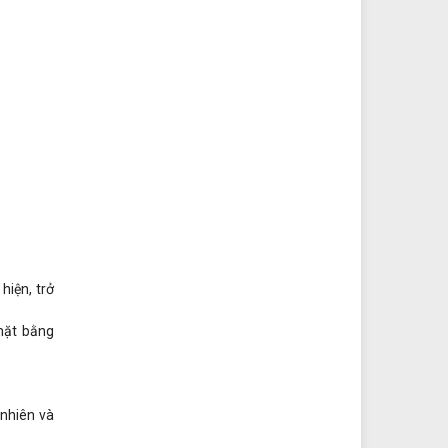
hiện, trở
 mặt bằng
 nhiên và