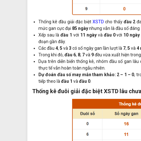
Thống kê đầu giải đặc biệt
XSTD
cho thấy
đầu 2
đa
mức gan cực đại
85 ngày
nhưng vẫn là đầu số đáng 
Xếp sau là
đầu 1
với
11 ngày
và
đầu 0
với
10 ngày
đoạn gần đây.
Các đầu
4
,
5
và
3
có số ngày gan lần lượt là
7
,
5
và
4
Trong khi đó,
đầu 6
,
8
,
7
và
9
đều vừa xuất hiện trong
Dựa trên diễn biến thống kê, nhóm đầu số gan lâu 
thực tế vẫn hoàn toàn ngẫu nhiên.
Dự đoán đầu số may mắn tham khảo:
2 – 1 – 0
, t
tiếp theo là
đầu 1
và
đầu 0
.
Thống kê đuôi giải đặc biệt XSTD lâu chưa