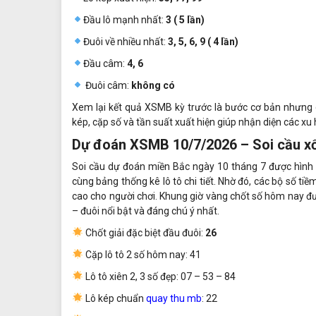
Đầu lô mạnh nhất:
3 ( 5 lần)
Đuôi về nhiều nhất:
3, 5, 6, 9 ( 4 lần)
Đầu câm:
4, 6
Đuôi câm:
không có
Xem lại kết quả XSMB kỳ trước là bước cơ bản nhưng 
kép, cặp số và tần suất xuất hiện giúp nhận diện các x
Dự đoán XSMB 10/7/2026 – Soi cầu xổ
Soi cầu dự đoán miền Bắc ngày 10 tháng 7 được hình th
cùng bảng thống kê lô tô chi tiết. Nhờ đó, các bộ số t
cao cho người chơi. Khung giờ vàng chốt số hôm nay đ
– đuôi nổi bật và đáng chú ý nhất.
Chốt giải đặc biệt đầu đuôi:
26
Cặp lô tô 2 số hôm nay: 41
Lô tô xiên 2, 3 số đẹp: 07 – 53 – 84
Lô kép chuẩn
quay thu mb
: 22