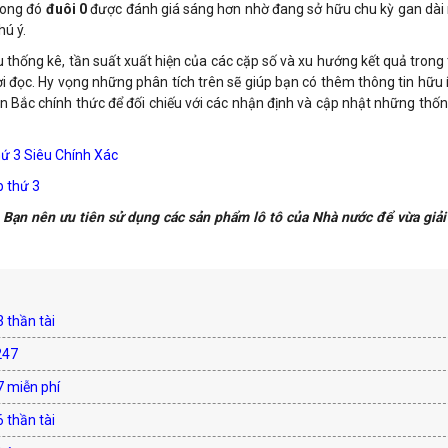
trong đó
đuôi 0
được đánh giá sáng hơn nhờ đang sở hữu chu kỳ gan dài 
hú ý.
 thống kê, tần suất xuất hiện của các cặp số và xu hướng kết quả trong 
ọc. Hy vọng những phân tích trên sẽ giúp bạn có thêm thông tin hữu 
n Bắc chính thức để đối chiếu với các nhận định và cập nhật những thố
ứ 3 Siêu Chính Xác
 thứ 3
. Bạn nên ưu tiên sử dụng các sản phẩm lô tô của Nhà nước để vừa giải
 thần tài
247
 miễn phí
 thần tài