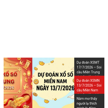
Dự đoán XSMT
17/7/2026 – Soi
cầu Miền Trung
thứ 6 miễn phí
Dự đoán XSMN
13/7/2026 – Soi
cầu Miền Nam
thứ 2 miễn phí
Nằm mơ thấy
người lạ thích