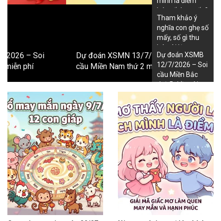
mình là điềm
báo tốt hay xấu?
Tham khảo ý
nghĩa con ghẹ số
mấy, số gì thu
hút tài lộc
Dự đoán XSMN 13/7/2026 – Soi
Dự đoán XSMB
12/7/2026 – Soi
cầu Miền Nam thứ 2 miễn phí
cầu Miền Bắc
thứ 5 thần tài