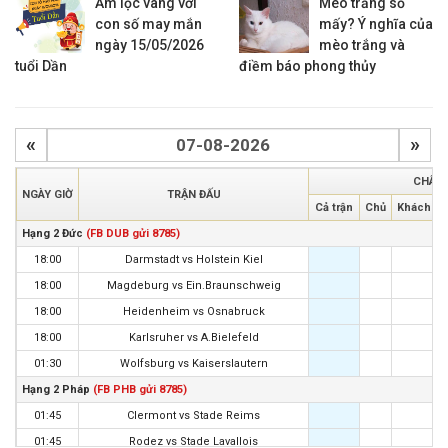
Ẵm lộc vàng với
Mèo trắng số
con số may mắn
mấy? Ý nghĩa của
ngày 15/05/2026
mèo trắng và
tuổi Dần
điềm báo phong thủy
«
»
CHÂU 
NGÀY GIỜ
TRẬN ĐẤU
Cả trận
Chủ
Khách
H
Hạng 2 Đức
(FB DUB gửi 8785)
18:00
Darmstadt
vs
Holstein Kiel
18:00
Magdeburg
vs
Ein.Braunschweig
18:00
Heidenheim
vs
Osnabruck
18:00
Karlsruher
vs
A.Bielefeld
01:30
Wolfsburg
vs
Kaiserslautern
Hạng 2 Pháp
(FB PHB gửi 8785)
01:45
Clermont
vs
Stade Reims
01:45
Rodez
vs
Stade Lavallois