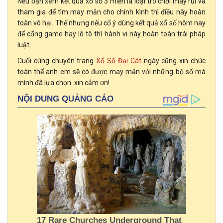
Nếu bạn xem kết quả xổ số 3 miền là loại trò chơi may rủi và
21:00
Universitatea Craiova
vs
Arges Pitesti
tham gia để tìm may mắn cho chính kình thì điều này hoàn
toàn vô hại. Thế nhưng nếu cố ý dùng kết quả xổ số hôm nay
21:00
Sepsi OSK
vs
Steaua Bucuresti
để cổng game hay lô tô thì hành vi này hoàn toàn trái pháp
21:00
UTA Arad
vs
Rapid Bucuresti
luật.
21:00
CFR Cluj
vs
Universitaea Cluj
Cuối cùng chuyên trang
Xổ Số Đại Cát
ngày cũng xin chúc
21:00
Petrolul Ploiesti
vs
Otelul Galati
toàn thể anh em sẽ có được may mắn với những bộ số mà
21:00
Dinamo Bucuresti
vs
Voluntari
mình đã lựa chọn. xin cảm ơn!
VĐQG Séc
(FB CZEA gửi 8785)
21:00
Hradec Kralove
vs
Banik Ostrava
21:00
Jablonec
vs
Slovacko
21:00
Mlada Boleslav
vs
Sparta Praha
21:00
Slavia Praha
vs
Pardubice
21:00
SK Artis Brno
vs
Sigma Olomouc
21:00
Zbrojovka Brno
vs
Slovan Liberec
21:00
Zlin
vs
Bohemians 1905
21:00
Teplice
vs
Vik.Plzen
VĐQG Thụy Sỹ
(FB TSA gửi 8785)
23:00
Lausanne Sports
vs
Young Boys