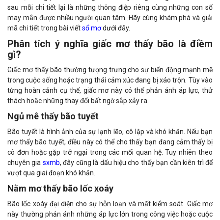
sau mỗi chi tiết lại là những thông điệp riêng cùng những con số
may mắn được nhiều người quan tâm. Hãy cùng khám phá và giải
mã chi tiết trong bài viết
sổ mơ
dưới đây.
Phân tích ý nghĩa giấc mơ thấy bão là điềm
gì?
Giấc mơ thấy bão thường tượng trưng cho sự biến động mạnh mẽ
trong cuộc sống hoặc trạng thái cảm xúc đang bị xáo trộn. Tùy vào
từng hoàn cảnh cụ thể, giấc mơ này có thể phản ánh áp lực, thử
thách hoặc những thay đổi bất ngờ sắp xảy ra.
Ngủ mê thấy bão tuyết
Bão tuyết là hình ảnh của sự lạnh lẽo, cô lập và khó khăn. Nếu bạn
mơ thấy bão tuyết, điều này có thể cho thấy bạn đang cảm thấy bị
cô đơn hoặc gặp trở ngại trong các mối quan hệ. Tuy nhiên theo
chuyên gia
sxmb
, đây cũng là dấu hiệu cho thấy bạn cần kiên trì để
vượt qua giai đoạn khó khăn.
Nằm mơ thấy bão lốc xoáy
Bão lốc xoáy đại diện cho sự hỗn loạn và mất kiểm soát. Giấc mơ
này thường phản ánh những áp lực lớn trong công việc hoặc cuộc