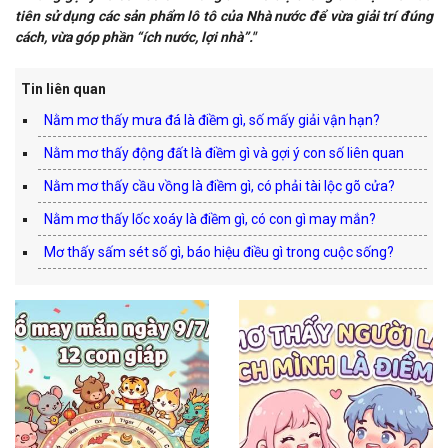
tiên sử dụng các sản phẩm lô tô của Nhà nước để vừa giải trí đúng
cách, vừa góp phần “ích nước, lợi nhà”."
Tin liên quan
Nằm mơ thấy mưa đá là điềm gì, số mấy giải vận hạn?
Nằm mơ thấy động đất là điềm gì và gợi ý con số liên quan
Nằm mơ thấy cầu vồng là điềm gì, có phải tài lộc gõ cửa?
Nằm mơ thấy lốc xoáy là điềm gì, có con gì may mắn?
Mơ thấy sấm sét số gì, báo hiệu điều gì trong cuộc sống?