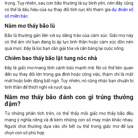
trọng. Tuy nhiên, sau cơn bão thường là sự bình yên, nên đây cũng
có thể là dấu hiệu của sự thay đổi tích cực khi tham gia
dự đoán xổ
số miền bắc
.
Nằm mơ thấy bão lũ
Bão lũ thường gắn liền với sự dâng trào của cảm xúc. Giấc mơ này
có thể ám chỉ bạn đang bị áp lực tinh thần hoặc cảm xúc dồn nén
quá mức. Đây là lúc bạn cần giải tỏa và cân bằng lại cuộc sống.
Chiêm bao thấy bão lật tung nóc nhà
Đây là giấc mơ mang tính cảnh báo mạnh mẽ. Nó có thể liên quan
đến sự thay đổi lớn trong gia đình hoặc công việc, thậm chí là mất
mát hoặc biến động bất ngờ. Tuy nhiên, nó cũng nhắc bạn chuẩn bị
tinh thần để thích nghi và vượt qua.
Nằm mơ thấy bão đánh con gì trúng thưởng
đậm?
Từ những phân tích trên, có thể thấy mỗi giấc mơ thấy bão đều
mang ý nghĩa riêng và đi kèm những con số may mắn khác nhau.
Người chơi thường dựa vào chi tiết cụ thể trong giấc mơ để lựa
chọn con số phù hợp.