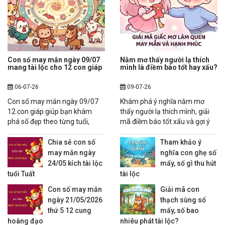
Con số may mắn ngày 09/07
Nằm mơ thấy người lạ thích
mang tài lộc cho 12 con giáp
mình là điềm báo tốt hay xấu?
06-07-26
09-07-26
Con số may mắn ngày 09/07
Khám phá ý nghĩa nằm mơ
12 con giáp giúp bạn khám
thấy người lạ thích mình, giải
phá số đẹp theo từng tuổi,
mã điềm báo tốt xấu và gợi ý
tham khảo dự đoán tài vận,
mơ thấy người lạ thích mình
công việc và may mắn trong
đánh con gì chuẩn tham khảo.
Chia sẻ con số
Tham khảo ý
ngày.
may mắn ngày
nghĩa con ghẹ số
24/05 kích tài lộc
mấy, số gì thu hút
tuổi Tuất
tài lộc
Con số may mắn
Giải mã con
ngày 21/05/2026
thạch sùng số
thứ 5 12 cung
mấy, số bao
hoàng đạo
nhiêu phát tài lộc?