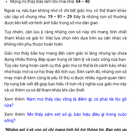
Mộng mị thấy Bão làm tốc mái nhà:
04 – 40
Ngoài ra, nếu bạn không nhớ rõ chi tiết giấc mơ, có thể tham khảo
các cặp số chung như:
19 – 91 – 29
. Đây là những con số thường
được liên kết với hình ảnh bão trong sổ mơ dân gian.
Tuy nhiên, cần lưu ý rằng những con số này chỉ mang tính chất
tham khảo và giải trí. Việc lựa chọn nên dựa trên sự cân nhắc và
không nên phụ thuộc hoàn toàn.
Giấc mơ thấy bão tuy mang đến cảm giác lo lắng nhưng lại chứa
đựng nhiều thông điệp quan trọng về tâm lý và cuộc sống của bạn.
Tùy vào từng hoàn cảnh cụ thể, giấc mơ có thể là lời cảnh báo, nhắc
nhở hoặc mở ra cơ hội thay đổi tích cực. Bên cạnh đó, những con số
may mắn đi kèm cũng là yếu tố thú vị được nhiều người quan tâm.
Hy vọng bài viết đã giúp bạn hiểu rõ hơn về ý nghĩa của giấc mơ này
và có thêm cơ sở để tham khảo khi cần thiết.
Xem thêm:
Nằm mơ thấy cầu vồng là điềm gì, có phải tài lộc gõ
cửa?
Xem thêm:
Mơ thấy sấm sét số gì, báo hiệu điều gì trong cuộc
sống?
"Những gợi ý về con số chỉ mang tính hỗ trợ thông tin. Bạn nên ưu