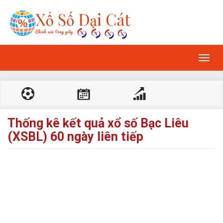
Toggl
navig
Thống kê kết quả xổ số Bạc Liêu
(XSBL) 60 ngày liên tiếp