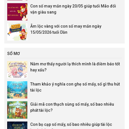
Con số may mắn ngày 20/05 giúp tuổi Mão đổi
vận giàu sang
Ẵm lộc vàng với con số may mắn ngày
15/05/2026 tuổi Dần
SỔ MƠ
Nằm mơ thấy người lạ thích mình là điềm báo tốt
hay xấu?
Tham khảo ý nghĩa con ghẹ số mấy, số gì thu hút
tài lộc
Giải mã con thạch sùng số mấy, số bao nhiêu
phát tài lộc?
Con bọ cạp số mấy, số bao nhiêu giúp tài lộc