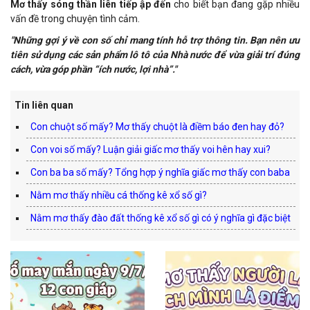
Mơ thấy sóng thần liên tiếp ập đến
cho biết bạn đang gặp nhiều
vấn đề trong chuyện tình cảm.
"Những gợi ý về con số chỉ mang tính hỗ trợ thông tin. Bạn nên ưu
tiên sử dụng các sản phẩm lô tô của Nhà nước để vừa giải trí đúng
cách, vừa góp phần “ích nước, lợi nhà”."
Tin liên quan
Con chuột số mấy? Mơ thấy chuột là điềm báo đen hay đỏ?
Con voi số mấy? Luận giải giấc mơ thấy voi hên hay xui?
Con ba ba số mấy? Tổng hợp ý nghĩa giấc mơ thấy con baba
Nằm mơ thấy nhiều cá thống kê xổ số gì?
Nằm mơ thấy đào đất thống kê xổ số gì có ý nghĩa gì đặc biệt