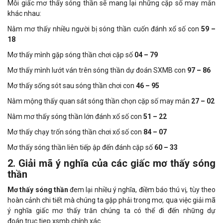
Mỗi giấc mơ thấy sóng thần sẽ mang lại những cặp số may mắn
khác nhau:
Nằm mơ thấy nhiều người bị sóng thần cuốn đánh xổ số con
59 –
18
Mơ thấy mình gặp sóng thần chơi cặp số
04 – 79
Mơ thấy mình lướt ván trên sóng thần dự đoán SXMB con
97 – 86
Mơ thấy sống sót sau sóng thần chơi con
46 – 95
Nằm mộng thấy quan sát sóng thần chọn cặp số may mắn
27 – 02
Nằm mơ thấy sóng thần lớn đánh xổ số con
51 – 22
Mơ thấy chạy trốn sóng thần chơi xổ số con
84 – 07
Mơ thấy sóng thần liên tiếp ập đến đánh cặp số
60 – 33
2. Giải mã ý nghĩa của các giấc mơ thấy sóng
thần
Mơ thấy sóng thần
đem lại nhiều ý nghĩa, điềm báo thú vị, tùy theo
hoàn cảnh chi tiết mà chúng ta gặp phải trong mơ, qua việc giải mã
ý nghĩa giấc mơ thấy trăn chúng ta có thể đi đến những dự
đoán truc tiep xsmb chính xác.