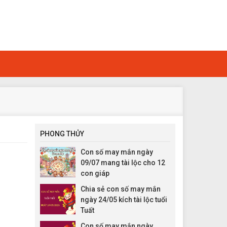
PHONG THỦY
Con số may mắn ngày
09/07 mang tài lộc cho 12
con giáp
Chia sẻ con số may mắn
ngày 24/05 kích tài lộc tuổi
Tuất
Con số may mắn ngày