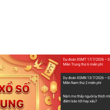
Dự đoán XSMT 17/7/2026 – S
Miền Trung thứ 6 miễn phí
Dự đoán XSMN 13/7/2026 – S
Miền Nam thứ 2 miễn phí
Nằm mơ thấy người lạ thích mì
điềm báo tốt hay xấu?