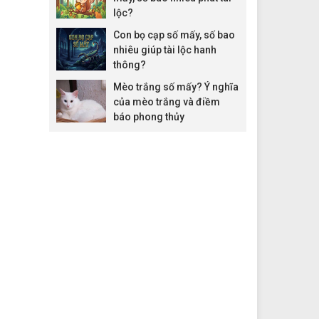
lộc?
Con bọ cạp số mấy, số bao
nhiêu giúp tài lộc hanh
thông?
Mèo trắng số mấy? Ý nghĩa
của mèo trắng và điềm
báo phong thủy