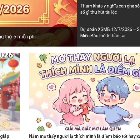
Tham khảo ý nghĩa con ghẹ số
số gì thu hút tài lộc
Dự đoán XSMB 12/7/2026 – S
Miền Bắc thứ 5 thần tài
 thứ 2 miễn phí
 giáp
Nằm mơ thấy người lạ thích mình là điềm báo tốt hay x