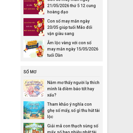
21/05/2026 thứ 5 12 cung
hoàng đạo
Con số may mắn ngày
20/05 giúp tuổi Mão đổi
vận giàu sang
Ẵm lộc vàng với con số
may mắn ngày 15/05/2026
tuổi Dần
SỔ MƠ
Nằm mơ thấy người lạ thích
mình là điềm báo tốt hay
xấu?
Tham khảo ý nghĩa con
ghẹ số mấy, số gì thu hút tài
lộc
Giải mã con thạch sùng số
mấy, số bao nhiêu phát tài