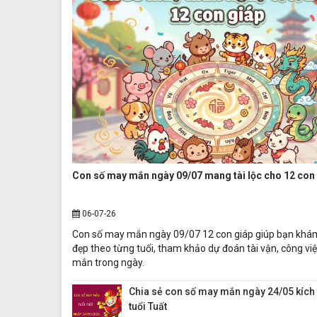
Con số may mắn ngày 09/07 mang tài lộc cho 12 con
06-07-26
Con số may mắn ngày 09/07 12 con giáp giúp bạn khá
đẹp theo từng tuổi, tham khảo dự đoán tài vận, công vi
mắn trong ngày.
Chia sẻ con số may mắn ngày 24/05 kích t
tuổi Tuất