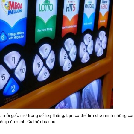
u mỗi giấc mơ trúng số hay thắng, bạn có thể tìm cho mình những co
ống của mình. Cụ thể như sau: