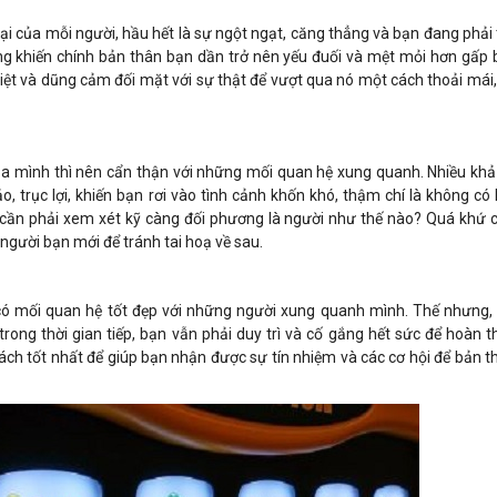
tại của mỗi người, hầu hết là sự ngột ngạt, căng thẳng và bạn đang phải
ng khiến chính bản thân bạn dần trở nên yếu đuối và mệt mỏi hơn gấp 
 liệt và dũng cảm đối mặt với sự thật để vượt qua nó một cách thoải mái
a mình thì nên cẩn thận với những mối quan hệ xung quanh. Nhiều khả
, trục lợi, khiến bạn rơi vào tình cảnh khốn khó, thậm chí là không có l
n cần phải xem xét kỹ càng đối phương là người như thế nào? Quá khứ 
 người bạn mới để tránh tai hoạ về sau.
có mối quan hệ tốt đẹp với những người xung quanh mình. Thế nhưng, 
trong thời gian tiếp, bạn vẫn phải duy trì và cố gắng hết sức để hoàn 
cách tốt nhất để giúp bạn nhận được sự tín nhiệm và các cơ hội để bản 