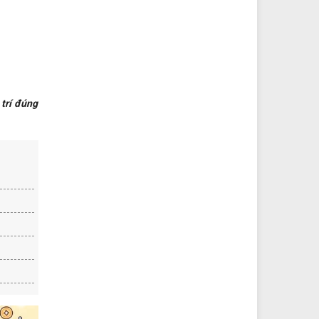
 trí đúng