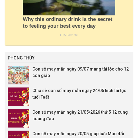
17:30
Anyang
vs
Daejeon Hana Citizen
0 : 0
1.09
0.81
17:30
Gangwon
vs
Incheon Utd
17:30
Pohang Steelers
vs
Ulsan Hyundai
0 : 0
1.02
0.88
17:30
Gimcheon Sangmu
vs
FC Seoul
1/2 : 0
0.90
1.00
1
17:30
Jeonbuk H.Motor
vs
Jeju Utd
0 : 1/2
0.80
1.11
0
VĐQG Trung Quốc
(FB TQA gửi 8785)
18:00
Qingdao Hainiu
vs
Sh. Shenhua
PHONG THỦY
18:35
Zhejiang Professional
vs
Wuhan Three T.
18:35
Dalian Yingbo FC
vs
Liaoning Tieren
Con số may mắn ngày 09/07 mang tài lộc cho 12
19:00
Yunnan Yukun
vs
Chengdu Rongcheng
con giáp
VĐQG Uzbekistan
(FB UZBA gửi 8785)
Chia sẻ con số may mắn ngày 24/05 kích tài lộc
21:00
Neftchi
vs
Qyzylqum
tuổi Tuất
21:30
Bunyodkor
vs
FK AGMK
22:00
Nasaf Qarshi
vs
Kokand 1912
Con số may mắn ngày 21/05/2026 thứ 5 12 cung
VĐQG Argentina
(FB ARGA gửi 8785)
hoàng đạo
00:45
Deportivo Riestra
vs
Estudiantes LP
07:30
Independiente
vs
CA Platense
Con số may mắn ngày 20/05 giúp tuổi Mão đổi