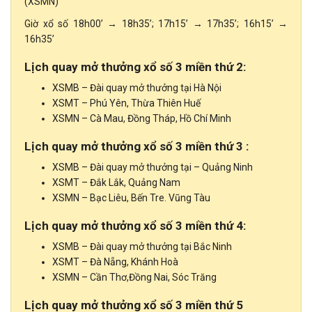
(XSMN)
01:00
PSV Eindhoven
vs
Fortuna Sittard
Giờ xổ số 18h00’ → 18h35’; 17h15’ → 17h35’; 16h15’ →
02:00
AZ Alkmaar
vs
ADO Den Haag
16h35’
VĐQG Nga
(FB NGA gửi 8785)
19:30
Krylya Sovetov
vs
Baltika
Lịch quay mở thưởng xổ số 3 miền thứ 2:
22:00
Lok. Moscow
vs
Akron Togliatti
XSMB – Đài quay mở thưởng tại Hà Nội
00:30
Rostov
vs
CSKA Moscow
XSMT – Phú Yên, Thừa Thiên Huế
XSMN – Cà Mau, Đồng Tháp, Hồ Chí Minh
VĐQG Ba Lan
(FB POLA gửi 8785)
19:45
Radomiak Radom
vs
Gornik Zabrze
Lịch quay mở thưởng xổ số 3 miền thứ 3 :
22:30
Lech Poznan
vs
Piast Gliwice
XSMB – Đài quay mở thưởng tại – Quảng Ninh
01:15
Korona Kielce
vs
Legia Wars.
XSMT – Đắk Lắk, Quảng Nam
VĐQG Bulgaria
(FB BULA gửi 8785)
XSMN – Bạc Liêu, Bến Tre. Vũng Tàu
21:00
Botev Vratsa
vs
Slavia Sofia
Lịch quay mở thưởng xổ số 3 miền thứ 4:
21:00
Cherno More
vs
Ludogorets
21:00
Dunav Ruse
vs
Arda Kardzhali
XSMB – Đài quay mở thưởng tại Bắc Ninh
XSMT – Đà Nẵng, Khánh Hoà
21:00
Septemvri Sofia
vs
Cska Sofia
XSMN – Cần Thơ,Đồng Nai, Sóc Trăng
21:00
Botev Plovdiv
vs
Spartak Varna
21:00
Levski Sofia
vs
Lok. Plovdiv
Lịch quay mở thưởng xổ số 3 miền thứ 5