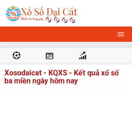
Toggl
navig
Xosodaicat - KQXS - Kết quả xổ số
ba miền ngày hôm nay