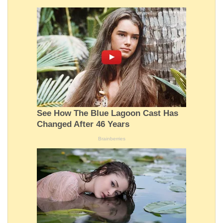
23:00
Basel
vs
Thun
01:30
Servette
vs
Grasshoppers
VĐQG Thụy Điển
(FB TDA gửi 8785)
20:00
Orgryte
vs
AIK Solna
22:30
Mjallby AIF
vs
Elfsborg
VĐQG Áo
(FB AUTA gửi 8785)
22:00
Grazer AK
vs
Aust Lustenau
00:30
Hartberg
vs
Sturm Graz
VĐQG Nhật Bản
(FB NHATA gửi 8785)
17:00
Nagoya Grampus
vs
Shimizu S-Pulse
0 : 1/4
0.85
1.05
0
17:00
Kashiwa Reysol
vs
Mito Hollyhock
0 : 3/4
0.82
1.08
0
17:00
Avispa Fukuoka
vs
Vissel Kobe
1/2 : 0
0.82
1.08
1
17:00
Cerezo Osaka
vs
Okayama
0 : 1/2
0.89
1.01
0
17:00
FC Tokyo
vs
Machida Zelvia
0 : 1/4
1.11
0.80
17:15
Sanf Hiroshima
vs
JEF United Chiba
0 : 1
0.85
1.05
0
VĐQG Hàn Quốc
(FB HQA gửi 8785)
17:30
Bucheon 1995
vs
Gwangju
0 : 1/2
1.00
0.90
0