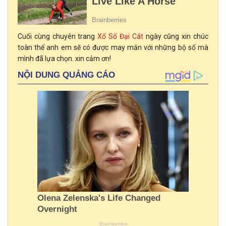
21:00
Universitatea Craiova
vs
Arges Pitesti
21:00
Sepsi OSK
vs
Steaua Bucuresti
Cuối cùng chuyên trang
Xổ Số Đại Cát
ngày cũng xin chúc
21:00
UTA Arad
vs
Rapid Bucuresti
toàn thể anh em sẽ có được may mắn với những bộ số mà
21:00
CFR Cluj
vs
Universitaea Cluj
mình đã lựa chọn. xin cảm ơn!
21:00
Petrolul Ploiesti
vs
Otelul Galati
21:00
Dinamo Bucuresti
vs
Voluntari
VĐQG Séc
(FB CZEA gửi 8785)
21:00
Hradec Kralove
vs
Banik Ostrava
21:00
Jablonec
vs
Slovacko
21:00
Mlada Boleslav
vs
Sparta Praha
21:00
Slavia Praha
vs
Pardubice
21:00
SK Artis Brno
vs
Sigma Olomouc
21:00
Zbrojovka Brno
vs
Slovan Liberec
21:00
Zlin
vs
Bohemians 1905
21:00
Teplice
vs
Vik.Plzen
VĐQG Thụy Sỹ
(FB TSA gửi 8785)
23:00
Lausanne Sports
vs
Young Boys