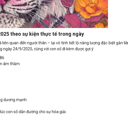
25 theo sự kiện thực tế trong ngày
 liên quan đến người thân – lại vô tình tiết lộ năng lượng đặc biệt gắn liề
ng ngày 24/9/2025, cùng với con số đi kèm được gợi ý:
 86
âm âm thầm.
9
ợng dương mạnh.
lúc con số dẫn đường cho sự hóa giải.