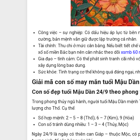
Công việc – sự nghiệp: Có dấu hiệu áp lực từ bên n
cường, bản mệnh vẫn giữ được lập trường cá nhân.
Tài chính: Thu chi ở mức cân bằng. Nếu biết tiết chế 
xổ số miền Bắc bạn nên cân nhắc theo dõi
xsmb 60 
Gia đạo – tình cảm: Có thể phát sinh tranh cãi nhỏ vớ
xây dựng lòng bao dung.
Sức khỏe: Tình trạng cơ thể không quá đáng ngại, nh
Giải mã con số may mắn tuổi Mậu Dần
Con số đẹp tuổi Mậu Dần 24/9 theo phong
Trong phong thủy ngũ hành, người tuổi Mậu Dần mệnh T
lượng cho Thổ. Cụ thể:
Số hợp mệnh: 2 – 5 – 8 (Thổ); 6 – 7 (Kim); 9 (Hỏa)
Con số tránh dùng nhiều: 1 – 3 – 4 (Thủy, Mộc)
Ngày 24/9 là ngày có thiên can Giáp – thuộc Mộc, có 