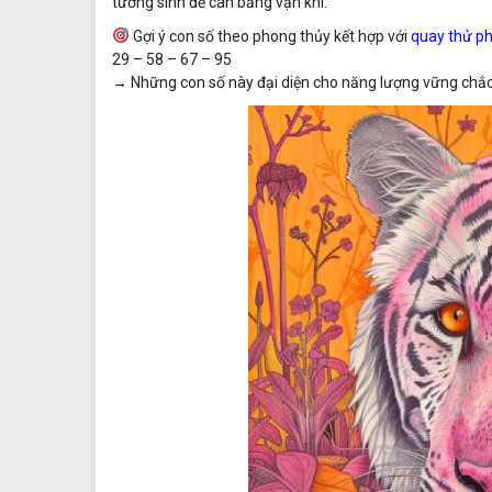
tương sinh để cân bằng vận khí.
Gợi ý con số theo phong thủy kết hợp với
quay thử p
29 – 58 – 67 – 95
→ Những con số này đại diện cho năng lượng vững chắc, 