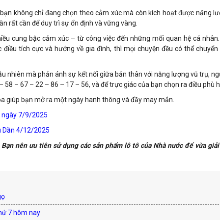
ày, bạn không chỉ đang chọn theo cảm xúc mà còn kích hoạt được năng l
ần rất cần để duy trì sự ổn định và vững vàng.
ều cung bậc cảm xúc – từ công việc đến những mối quan hệ cá nhân.
c điều tích cực và hướng về gia đình, thì mọi chuyện đều có thể chuyển
 nhiên mà phản ánh sự kết nối giữa bản thân với năng lượng vũ trụ, ng
 58 – 67 – 22 – 86 – 17 – 56, và để trực giác của bạn chọn ra điều phù 
 khóa giúp bạn mở ra một ngày hanh thông và đầy may mắn.
n ngày 7/9/2025
ậu Dần 4/12/2025
. Bạn nên ưu tiên sử dụng các sản phẩm lô tô của Nhà nước để vừa giải
gọ
hứ 7 hôm nay