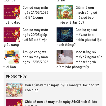
tuổi Tuất
tài lộc
Con số may mắn
Giải mã con
ngày 21/05/2026
thạch sùng số
thứ 5 12 cung
mấy, số bao
hoàng đạo
nhiêu phát tài lộc?
Con số may mắn
Con bọ cạp số
ngày 20/05 giúp
mấy, số bao
tuổi Mão đổi vận
nhiêu giúp tài lộc
giàu sang
hanh thông?
Ẵm lộc vàng với
Mèo trắng số
con số may mắn
mấy? Ý nghĩa của
ngày 15/05/2026
mèo trắng và
tuổi Dần
điềm báo phong thủy
PHONG THỦY
Con số may mắn ngày 09/07 mang tài lộc cho 12
con giáp
Chia sẻ con số may mắn ngày 24/05 kích tài lộc