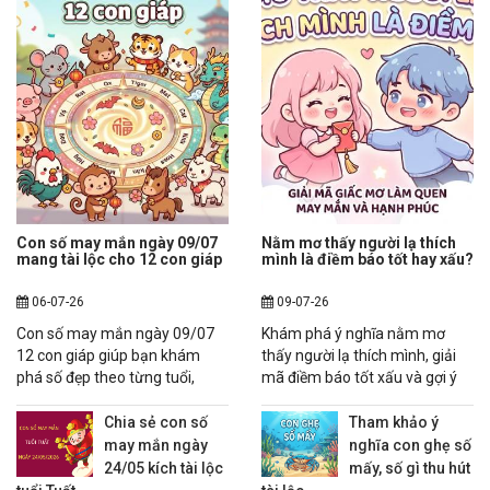
Con số may mắn ngày 09/07
Nằm mơ thấy người lạ thích
mang tài lộc cho 12 con giáp
mình là điềm báo tốt hay xấu?
06-07-26
09-07-26
Con số may mắn ngày 09/07
Khám phá ý nghĩa nằm mơ
12 con giáp giúp bạn khám
thấy người lạ thích mình, giải
phá số đẹp theo từng tuổi,
mã điềm báo tốt xấu và gợi ý
tham khảo dự đoán tài vận,
mơ thấy người lạ thích mình
công việc và may mắn trong
đánh con gì chuẩn tham khảo.
Chia sẻ con số
Tham khảo ý
ngày.
may mắn ngày
nghĩa con ghẹ số
24/05 kích tài lộc
mấy, số gì thu hút