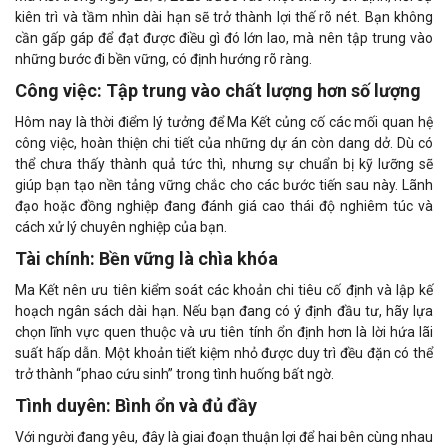
kiên trì và tầm nhìn dài hạn sẽ trở thành lợi thế rõ nét. Bạn không
cần gấp gáp để đạt được điều gì đó lớn lao, mà nên tập trung vào
những bước đi bền vững, có định hướng rõ ràng.
Công việc: Tập trung vào chất lượng hơn số lượng
Hôm nay là thời điểm lý tưởng để Ma Kết củng cố các mối quan hệ
công việc, hoàn thiện chi tiết của những dự án còn dang dở. Dù có
thể chưa thấy thành quả tức thì, nhưng sự chuẩn bị kỹ lưỡng sẽ
giúp bạn tạo nền tảng vững chắc cho các bước tiến sau này. Lãnh
đạo hoặc đồng nghiệp đang đánh giá cao thái độ nghiêm túc và
cách xử lý chuyên nghiệp của bạn.
Tài chính: Bền vững là chìa khóa
Ma Kết nên ưu tiên kiểm soát các khoản chi tiêu cố định và lập kế
hoạch ngân sách dài hạn. Nếu bạn đang có ý định đầu tư, hãy lựa
chọn lĩnh vực quen thuộc và ưu tiên tính ổn định hơn là lời hứa lãi
suất hấp dẫn. Một khoản tiết kiệm nhỏ được duy trì đều đặn có thể
trở thành “phao cứu sinh” trong tình huống bất ngờ.
Tình duyên: Bình ổn và đủ đầy
Với người đang yêu, đây là giai đoạn thuận lợi để hai bên cùng nhau