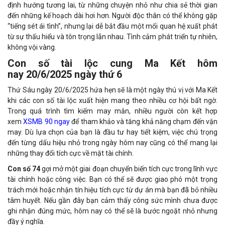
định hướng tương lai, từ những chuyện nhỏ như chia sẻ thời gian
đến những kế hoạch dài hơi hơn. Người độc thân có thể không gặp
“tiếng sét ái tình”, nhưng lại dễ bắt đầu một mối quan hệ xuất phát
từ sự thấu hiểu và tôn trọng lẫn nhau. Tình cảm phát triển tự nhiên,
không vội vàng.
Con số tài lộc cung Ma Kết hôm
nay 20/6/2025 ngày thứ 6
Thứ Sáu ngày 20/6/2025 hứa hẹn sẽ là một ngày thú vị với Ma Kết
khi các con số tài lộc xuất hiện mang theo nhiều cơ hội bất ngờ.
Trong quá trình tìm kiếm may mắn, nhiều người còn kết hợp
xem
XSMB 90 ngay
để tham khảo và tăng khả năng chạm đến vận
may. Dù lựa chọn của bạn là đầu tư hay tiết kiệm, việc chú trọng
đến từng dấu hiệu nhỏ trong ngày hôm nay cũng có thể mang lại
những thay đổi tích cực về mặt tài chính.
Con số 74
gợi mở một giai đoạn chuyển biến tích cực trong lĩnh vực
tài chính hoặc công việc. Bạn có thể sẽ được giao phó một trọng
trách mới hoặc nhận tín hiệu tích cực từ dự án mà bạn đã bỏ nhiều
tâm huyết. Nếu gần đây bạn cảm thấy công sức mình chưa được
ghi nhận đúng mức, hôm nay có thể sẽ là bước ngoặt nhỏ nhưng
đầy ý nghĩa.