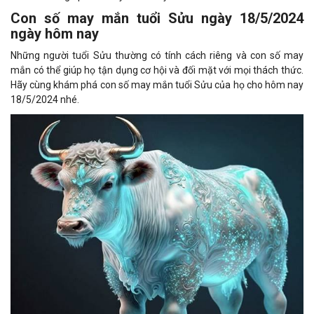
Con số may mắn tuổi Sửu ngày 18/5/2024
ngày hôm nay
Những người tuổi Sửu thường có tính cách riêng và con số may
mắn có thể giúp họ tận dụng cơ hội và đối mặt với mọi thách thức.
Hãy cùng khám phá con số may mắn tuổi Sửu của họ cho hôm nay
18/5/2024 nhé.