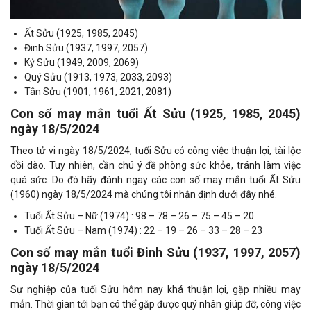
Ất Sửu (1925, 1985, 2045)
Đinh Sửu (1937, 1997, 2057)
Kỷ Sửu (1949, 2009, 2069)
Quý Sửu (1913, 1973, 2033, 2093)
Tân Sửu (1901, 1961, 2021, 2081)
Con số may mắn tuổi Ất Sửu (1925, 1985, 2045)
ngày 18/5/2024
Theo tử vi ngày 18/5/2024, tuổi Sửu có công việc thuận lợi, tài lộc
dồi dào. Tuy nhiên, cần chú ý đề phòng sức khỏe, tránh làm việc
quá sức. Do đó hãy đánh ngay các con số may mắn tuổi Ất Sửu
(1960) ngày 18/5/2024 mà chúng tôi nhận định dưới đây nhé.
Tuổi Ất Sửu – Nữ (1974) : 98 – 78 – 26 – 75 – 45 – 20
Tuổi Ất Sửu – Nam (1974) : 22 – 19 – 26 – 33 – 28 – 23
Con số may mắn tuổi Đinh Sửu (1937, 1997, 2057)
ngày 18/5/2024
Sự nghiệp của tuổi Sửu hôm nay khá thuận lợi, gặp nhiều may
mắn. Thời gian tới bạn có thể gặp được quý nhân giúp đỡ, công việc