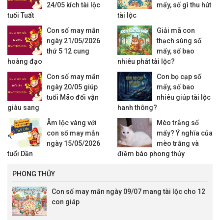
24/05 kích tài lộc
mấy, số gì thu hút
tuổi Tuất
tài lộc
Con số may mắn
Giải mã con
ngày 21/05/2026
thạch sùng số
thứ 5 12 cung
mấy, số bao
hoàng đạo
nhiêu phát tài lộc?
Con số may mắn
Con bọ cạp số
ngày 20/05 giúp
mấy, số bao
tuổi Mão đổi vận
nhiêu giúp tài lộc
giàu sang
hanh thông?
Ẵm lộc vàng với
Mèo trắng số
con số may mắn
mấy? Ý nghĩa của
ngày 15/05/2026
mèo trắng và
tuổi Dần
điềm báo phong thủy
PHONG THỦY
Con số may mắn ngày 09/07 mang tài lộc cho 12
con giáp