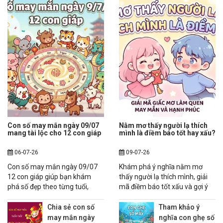
Con số may mắn ngày 09/07
Nằm mơ thấy người lạ thích
mang tài lộc cho 12 con giáp
mình là điềm báo tốt hay xấu?
06-07-26
09-07-26
Con số may mắn ngày 09/07
Khám phá ý nghĩa nằm mơ
12 con giáp giúp bạn khám
thấy người lạ thích mình, giải
phá số đẹp theo từng tuổi,
mã điềm báo tốt xấu và gợi ý
tham khảo dự đoán tài vận,
mơ thấy người lạ thích mình
công việc và may mắn trong
đánh con gì chuẩn tham khảo.
Chia sẻ con số
Tham khảo ý
ngày.
may mắn ngày
nghĩa con ghẹ số