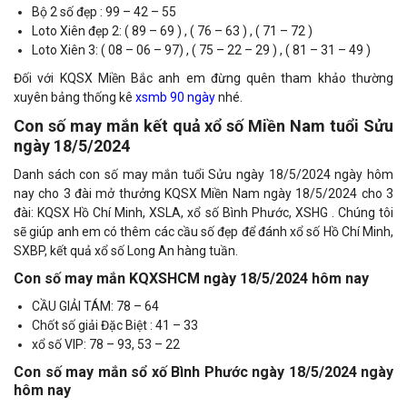
Bộ 2 số đẹp : 99 – 42 – 55
Loto Xiên đẹp 2: ( 89 – 69 ) , ( 76 – 63 ) , ( 71 – 72 )
Loto Xiên 3: ( 08 – 06 – 97) , ( 75 – 22 – 29 ) , ( 81 – 31 – 49 )
Đối với KQSX Miền Bắc anh em đừng quên tham khảo thường
xuyên bảng thống kê
xsmb 90 ngày
nhé.
Con số may mắn kết quả xổ số Miền Nam tuổi Sửu
ngày 18/5/2024
Danh sách con số may mắn tuổi Sửu ngày 18/5/2024 ngày hôm
nay cho 3 đài mở thưởng KQSX Miền Nam ngày 18/5/2024 cho 3
đài: KQSX Hồ Chí Minh, XSLA, xổ số Bình Phước, XSHG . Chúng tôi
sẽ giúp anh em có thêm các cầu số đẹp để đánh xổ số Hồ Chí Minh,
SXBP, kết quả xổ số Long An hàng tuần.
Con số may mắn KQXSHCM ngày 18/5/2024 hôm nay
CẦU GIẢI TÁM: 78 – 64
Chốt số giải Đặc Biệt : 41 – 33
xổ số VIP: 78 – 93, 53 – 22
Con số may mắn sổ xố Bình Phước ngày 18/5/2024 ngày
hôm nay