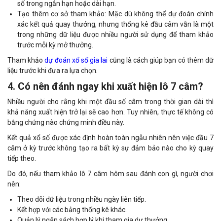
số trong ngắn hạn hoặc dài hạn.
Tạo thêm cơ sở tham khảo: Mặc dù không thể dự đoán chính
xác kết quả quay thưởng, nhưng thống kê đầu câm vẫn là một
trong những dữ liệu được nhiều người sử dụng để tham khảo
trước mỗi kỳ mở thưởng.
Tham khảo
dự đoán xổ số gia lai
cũng là cách giúp bạn có thêm dữ
liệu trước khi đưa ra lựa chọn.
4. Có nên đánh ngay khi xuất hiện lô 7 câm?
Nhiều người cho rằng khi một đầu số câm trong thời gian dài thì
khả năng xuất hiện trở lại sẽ cao hơn. Tuy nhiên, thực tế không có
bằng chứng nào chứng minh điều này.
Kết quả xổ số được xác định hoàn toàn ngẫu nhiên nên việc đầu 7
câm ở kỳ trước không tạo ra bất kỳ sự đảm bảo nào cho kỳ quay
tiếp theo.
Do đó, nếu tham khảo lô 7 câm hôm sau đánh con gì, người chơi
nên:
Theo dõi dữ liệu trong nhiều ngày liên tiếp.
Kết hợp với các bảng thống kê khác.
Quản lý ngân sách hợp lý khi tham gia dự thưởng.