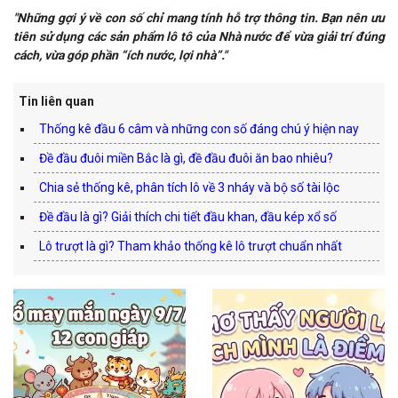
"Những gợi ý về con số chỉ mang tính hỗ trợ thông tin. Bạn nên ưu
tiên sử dụng các sản phẩm lô tô của Nhà nước để vừa giải trí đúng
cách, vừa góp phần “ích nước, lợi nhà”."
Tin liên quan
Thống kê đầu 6 câm và những con số đáng chú ý hiện nay
Đề đầu đuôi miền Bắc là gì, đề đầu đuôi ăn bao nhiêu?
Chia sẻ thống kê, phân tích lô về 3 nháy và bộ số tài lộc
Đề đầu là gì? Giải thích chi tiết đầu khan, đầu kép xổ số
Lô trượt là gì? Tham khảo thống kê lô trượt chuẩn nhất