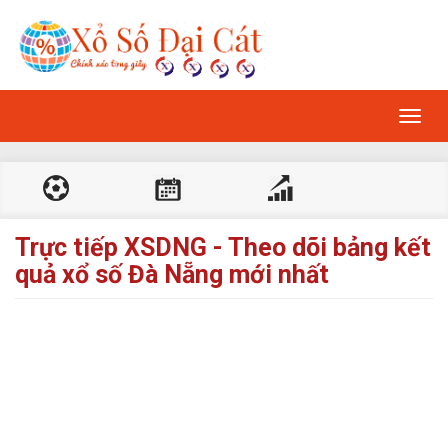
Toggl
navig
Trực tiếp XSDNG - Theo dõi bảng kết
quả xổ số Đà Nẵng mới nhất