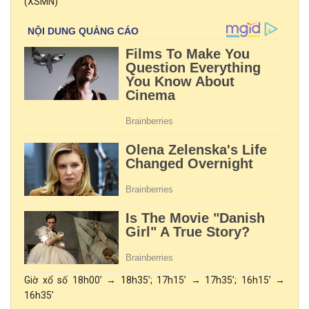
(XSMN)
05:00
Union Santa Fe
vs
C. Cordoba SdE
0 : 1
0.94
0.95
0 : 
VĐQG Brazil
(FB BRAA gửi 8785)
FT 3 - 1
Cruzeiro/MG
vs
Mirassol/SP
0 : 3/4
0.83
-0.94
0 : 
VĐQG Chi Lê
(FB CHIA gửi 8785)
07:00
Audax Italiano
vs
Nublense
0 : 1/4
-0.96
0.84
0 :
VĐQG Colombia
(FB COLA gửi 8785)
04:00
Aguilas Doradas
vs
Llaneros FC
0 : 1/2
-0.97
0.85
0 : 
06:00
Inde.Medellin
vs
Millonarios
06:00
Inde.Medellin
vs
Millonarios
0 : 0
0.84
-0.96
0 :
08:05
Junior Barranquilla
vs
Pereira
0 : 1 1/2
1.00
0.88
0 : 
VĐQG Ecuador
(FB ECUA gửi 8785)
02:00
Tecnico Uni.
vs
Mushuc Runa
0 : 0
0.91
0.91
0 :
04:30
Libertad (ECU)
vs
Univ Catolica Quito
1/2 : 0
0.92
0.90
1/4 
07:00
Dep.Cuenca
vs
Manta FC
0 : 3/4
0.75
-0.93
0 : 
VĐQG Uruguay
(FB URUA gửi 8785)
05:00
Dep. Maldonado
vs
Racing Club (URU)
0 : 0
0.83
0.99
0 :
Giờ xổ số 18h00’ → 18h35’; 17h15’ → 17h35’; 16h15’ →
16h35’
Hạng 2 Ba Lan
(FB POLB gửi 8785)