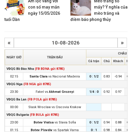
Ẵm lộc vàng với
Mèo trắng số
con số may mắn
mấy? Ý nghĩa của
ngày 15/05/2026
mèo trắng và
tuổi Dần
điềm báo phong thủy
«
»
CHÂU Á
NGÀY GIỜ
TRẬN ĐẤU
Cả trận
Chủ
Khách
Hiệ
VĐQG Bồ Đào Nha
(FB BDNA gửi 8785)
02:15
Santa Clara
vs
Nacional Madeira
0 : 1/2
0.83
-0.94
0 : 
VĐQG Nga
(FB NGA gửi 8785)
23:30
Fakel
vs
Akhmat Groznyi
1/4 : 0
0.92
0.97
0 :
VĐQG Ba Lan
(FB POLA gửi 8785)
00:00
Slask Wroclaw
vs
Cracovia Krakow
VĐQG Bulgaria
(FB BULA gửi 8785)
23:00
Botev Vratsa
vs
Slavia Sofia
0 : 1/2
0.94
0.88
0 : 
01:15
Botev Plovdiv
vs
Spartak Varna
0 : 1
0.98
0.84
0 : 