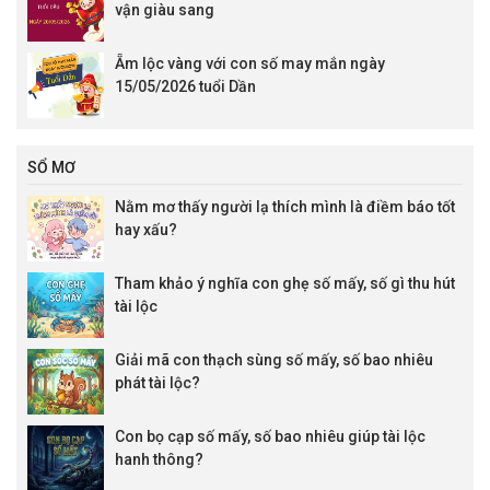
vận giàu sang
Ẵm lộc vàng với con số may mắn ngày
15/05/2026 tuổi Dần
SỔ MƠ
Nằm mơ thấy người lạ thích mình là điềm báo tốt
hay xấu?
Tham khảo ý nghĩa con ghẹ số mấy, số gì thu hút
tài lộc
Giải mã con thạch sùng số mấy, số bao nhiêu
phát tài lộc?
Con bọ cạp số mấy, số bao nhiêu giúp tài lộc
hanh thông?