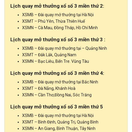
00:00
Unia Skierniewice
vs
Arka Gdynia
1/4 : 0
0.95
0.89
0 :
Lịch quay mở thưởng xổ số 3 miền thứ 2:
Hạng 2 Na Uy
(FB NORB gửi 8785)
XSMB – Đài quay mở thưởng tại Hà Nội
00:00
Moss FK
vs
Odd Grenland
1/4 : 0
0.99
0.85
1/4 
XSMT – Phú Yên, Thừa Thiên Huế
Hạng 2 Thụy Điển
(FB TDB gửi 8785)
XSMN – Cà Mau, Đồng Tháp, Hồ Chí Minh
00:00
Norrby
vs
Orebro
0 : 1/4
-0.95
0.83
0 :
Lịch quay mở thưởng xổ số 3 miền thứ 3 :
Hạng 2 Argentina
(FB ARGB gửi 8785)
XSMB – Đài quay mở thưởng tại – Quảng Ninh
01:00
Gimnasia Jujuy
vs
Tristan Suarez
0 : 3/4
0.99
0.83
0 : 
XSMT – Đắk Lắk, Quảng Nam
06:00
Atletico Atlanta
vs
Temperley
XSMN – Bạc Liêu, Bến Tre. Vũng Tàu
06:00
All Boys
vs
Central Norte Salta
0 : 1/2
-0.98
0.80
0 : 
Hạng 2 Brazil
(FB BRB gửi 8785)
Lịch quay mở thưởng xổ số 3 miền thứ 4:
22:30
Goias/GO
vs
Londrina/PR
0 : 3/4
-0.94
0.82
0 : 
XSMB – Đài quay mở thưởng tại Bắc Ninh
U21 Thụy Điển
(FB TDU21 gửi 8785)
XSMT – Đà Nẵng, Khánh Hoà
00:30
Ljungskile U21
vs
Hacken U21
XSMN – Cần Thơ,Đồng Nai, Sóc Trăng
Lịch quay mở thưởng xổ số 3 miền thứ 5
XSMB – Đài quay mở thưởng tại Hà Nội
XSMT – Bình Định, Quảng Trị, Quảng Bình
XSMN – An Giang, Bình Thuận, Tây Ninh