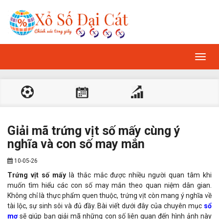
Toggl
navig
Giải mã trứng vịt số mấy cùng ý
nghĩa và con số may mắn
10-05-26
Trứng vịt số mấy
là thắc mắc được nhiều người quan tâm khi
muốn tìm hiểu các con số may mắn theo quan niệm dân gian.
Không chỉ là thực phẩm quen thuộc, trứng vịt còn mang ý nghĩa về
tài lộc, sự sinh sôi và đủ đầy. Bài viết dưới đây của chuyên mục
sổ
mơ
sẽ giúp bạn giải mã những con số liên quan đến hình ảnh này