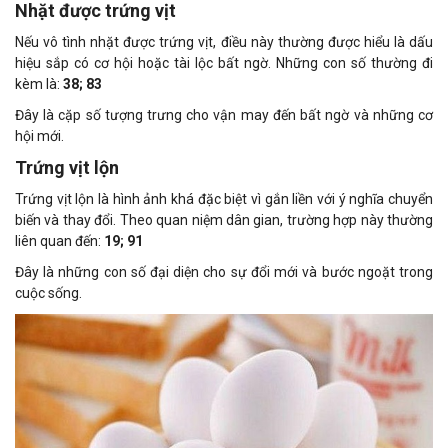
Nhặt được trứng vịt
Nếu vô tình nhặt được trứng vịt, điều này thường được hiểu là dấu
hiệu sắp có cơ hội hoặc tài lộc bất ngờ. Những con số thường đi
kèm là:
38; 83
Đây là cặp số tượng trưng cho vận may đến bất ngờ và những cơ
hội mới.
Trứng vịt lộn
Trứng vịt lộn là hình ảnh khá đặc biệt vì gắn liền với ý nghĩa chuyển
biến và thay đổi. Theo quan niệm dân gian, trường hợp này thường
liên quan đến:
19; 91
Đây là những con số đại diện cho sự đổi mới và bước ngoặt trong
cuộc sống.