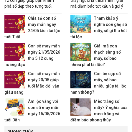
12 con giáp giúp bạn khám
thấy người lạ thích mình, giải
phá số đẹp theo từng tuổi,
mã điềm báo tốt xấu và gợi ý
tham khảo dự đoán tài vận,
mơ thấy người lạ thích mình
công việc và may mắn trong
đánh con gì chuẩn tham khảo.
Chia sẻ con số
Tham khảo ý
ngày.
may mắn ngày
nghĩa con ghẹ số
24/05 kích tài lộc
mấy, số gì thu hút
tuổi Tuất
tài lộc
Con số may mắn
Giải mã con
ngày 21/05/2026
thạch sùng số
thứ 5 12 cung
mấy, số bao
hoàng đạo
nhiêu phát tài lộc?
Con số may mắn
Con bọ cạp số
ngày 20/05 giúp
mấy, số bao
tuổi Mão đổi vận
nhiêu giúp tài lộc
giàu sang
hanh thông?
Ẵm lộc vàng với
Mèo trắng số
con số may mắn
mấy? Ý nghĩa của
ngày 15/05/2026
mèo trắng và
tuổi Dần
điềm báo phong thủy
PHONG THỦY