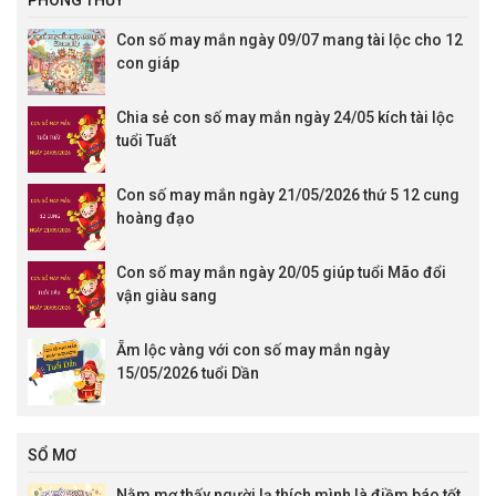
Con số may mắn ngày 09/07 mang tài lộc cho 12
con giáp
Chia sẻ con số may mắn ngày 24/05 kích tài lộc
tuổi Tuất
Con số may mắn ngày 21/05/2026 thứ 5 12 cung
hoàng đạo
Con số may mắn ngày 20/05 giúp tuổi Mão đổi
vận giàu sang
Ẵm lộc vàng với con số may mắn ngày
15/05/2026 tuổi Dần
SỔ MƠ
Nằm mơ thấy người lạ thích mình là điềm báo tốt