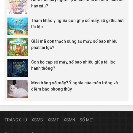
hay xấu?
Tham khảo ý nghĩa con ghẹ số mấy, số gì thu hút
tài lộc
Giải mã con thạch sùng số mấy, số bao nhiêu
phát tài lộc?
Con bọ cạp số mấy, số bao nhiêu giúp tài lộc
hanh thông?
Mèo trắng số mấy? Ý nghĩa của mèo trắng và
điềm báo phong thủy
TRANG CHỦ
XSMB
XSMT
XSMN
SỔ MƠ