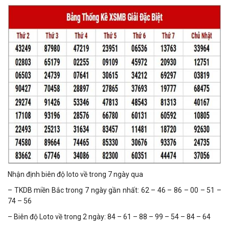
Nhận định biên độ loto về trong 7 ngày qua
– TKDB miền Bắc trong 7 ngày gần nhất: 62 – 46 – 86 – 00 – 51 –
74 – 56
– Biên độ Loto về trong 2 ngày: 84 – 61 – 88 – 99 – 54 – 84 – 64