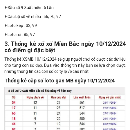
+ Đầu số 9 Xuất hiện : 5 Lần
+ Các bộ số về nhiều : 56, 70, 97
+ Loto kép : 33, 99
+ Loto rơi : 85, 97
3. Thống kê xố xố Miền Bắc ngày 10/12/2024
có điểm gì đặc biệt
Thống kê XSMB 10/12/2024 sẽ giúp người chơi có được các dữ liệu
cho từng con số đẹp. Dựa vào thông tin này bạn sẽ lựa chọn được
những thông tin các con số có tỷ lệ về cao nhất.
Thống kê cặp số loto gan MB ngày 10/12/2024