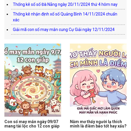
Thống kê sổ số Đà Nẵng ngày 20/11/2024 thứ 4 hôm nay
Thống kê nhận định xổ số Quảng Bình 14/11/2024 chuẩn
xác
Giải mã con số may mắn cung Cự Giải ngày 12/11/2024
Con số may mắn ngày 09/07
Nằm mơ thấy người lạ thích
mang tài lộc cho 12 con giáp
mình là điềm báo tốt hay xấu?