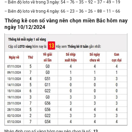
– Biên độ loto về trong 3 ngày: 54 – 76 – 35 – 92 – 37 – 49 – 19
– Biên độ loto về trong 4 ngày: 66 – 23 – 36 – 26 – 88 – 11 – 66
Thống kê con số vàng nên chọn miền Bắc hôm nay
ngày 10/12/2024
Nhận định con số vàng hôm nay nên chọn là số :
13