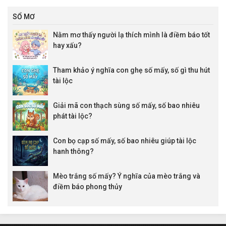
SỔ MƠ
Nằm mơ thấy người lạ thích mình là điềm báo tốt
hay xấu?
Tham khảo ý nghĩa con ghẹ số mấy, số gì thu hút
tài lộc
Giải mã con thạch sùng số mấy, số bao nhiêu
phát tài lộc?
Con bọ cạp số mấy, số bao nhiêu giúp tài lộc
hanh thông?
Mèo trắng số mấy? Ý nghĩa của mèo trắng và
điềm báo phong thủy