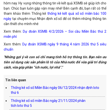
hôm nay. Hy vọng những thông tin về kết quả XSMB sẽ giúp ích cho
bạn. Chúc bạn luôn gặp vận may nhé! Bên cạnh đó, bạn rất có thể
tham khảo thêm Thống kê
thống kê kết quả xổ số miền bắc 100
ngày
tại chuyên mục Nhận định xổ số để có thêm những thông tin
cần thiết cho mình nhé
Xem thêm:
Dự đoán XSMB 4/2/2026 – Soi cầu Miền Bắc thứ 2
miễn phí
Xem thêm:
Dự đoán XSMB ngày 9 tháng 4 năm 2026 thứ 5 siêu
chuẩn
"Những gợi ý về con số chỉ mang tính hỗ trợ thông tin. Bạn nên ưu
tiên sử dụng các sản phẩm lô tô của Nhà nước để vừa giải trí đúng
cách, vừa góp phần “ích nước, lợi nhà”."
Tin liên quan
Thống kê xổ số Miền Bắc ngày 06/12/2024 nhận định loto
thứ 6
Thống kê xổ số miền Bắc ngày 21/11/2024 phân
tích loto thứ 5