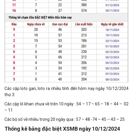
Các cặp loto gan, loto ra nhiều tính đến hôm nay ngày 10/12/2024
thứ 3:
Các cặp lô khan chưa về trên 10 ngày : 54 – 17 – 65 – 18 – 44 – 02
– 11
Các bộ số về nhiều trong 20 ngày qua : 57 – 48 -74 – 45 – 43 – 25
Thống kê bảng đặc biệt XSMB ngày 10/12/2024