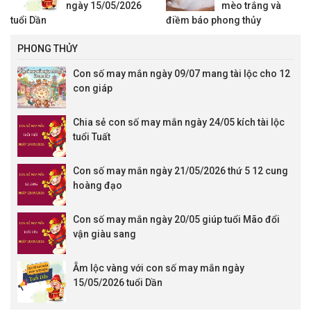
ngày 15/05/2026
mèo trắng và
tuổi Dần
điềm báo phong thủy
PHONG THỦY
Con số may mắn ngày 09/07 mang tài lộc cho 12
con giáp
Chia sẻ con số may mắn ngày 24/05 kích tài lộc
tuổi Tuất
Con số may mắn ngày 21/05/2026 thứ 5 12 cung
hoàng đạo
Con số may mắn ngày 20/05 giúp tuổi Mão đổi
vận giàu sang
Ẵm lộc vàng với con số may mắn ngày
15/05/2026 tuổi Dần