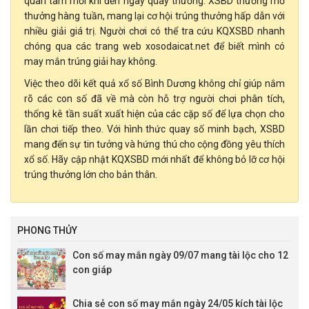
quan tâm mỗi khi đến ngày quay thưởng. XS
BD
thường mở
thưởng hàng tuần, mang lại cơ hội trúng thưởng hấp dẫn với
nhiều giải giá trị. Người chơi có thể tra cứu KQXS
BD
nhanh
chóng qua các trang web xosodaicat.net để biết mình có
may mắn trúng giải hay không.
Việc theo dõi kết quả xổ số
Bình Dương
không chỉ giúp nắm
rõ các con số đã về mà còn hỗ trợ người chơi phân tích,
thống kê tần suất xuất hiện của các cặp số để lựa chọn cho
lần chơi tiếp theo. Với hình thức quay số minh bạch, XS
BD
mang đến sự tin tưởng và hứng thú cho cộng đồng yêu thích
xổ số. Hãy cập nhật KQXS
BD
mới nhất để không bỏ lỡ cơ hội
trúng thưởng lớn cho bản thân.
PHONG THỦY
Con số may mắn ngày 09/07 mang tài lộc cho 12
con giáp
Chia sẻ con số may mắn ngày 24/05 kích tài lộc