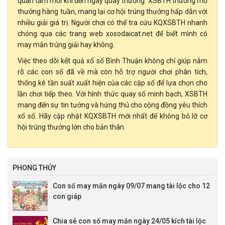
quan tâm mỗi khi đến ngày quay thưởng. XS
BTH
thường mở
thưởng hàng tuần, mang lại cơ hội trúng thưởng hấp dẫn với
nhiều giải giá trị. Người chơi có thể tra cứu KQXS
BTH
nhanh
chóng qua các trang web xosodaicat.net để biết mình có
may mắn trúng giải hay không.
Việc theo dõi kết quả xổ số
Bình Thuận
không chỉ giúp nắm
rõ các con số đã về mà còn hỗ trợ người chơi phân tích,
thống kê tần suất xuất hiện của các cặp số để lựa chọn cho
lần chơi tiếp theo. Với hình thức quay số minh bạch, XS
BTH
mang đến sự tin tưởng và hứng thú cho cộng đồng yêu thích
xổ số. Hãy cập nhật KQXS
BTH
mới nhất để không bỏ lỡ cơ
hội trúng thưởng lớn cho bản thân.
PHONG THỦY
Con số may mắn ngày 09/07 mang tài lộc cho 12
con giáp
Chia sẻ con số may mắn ngày 24/05 kích tài lộc